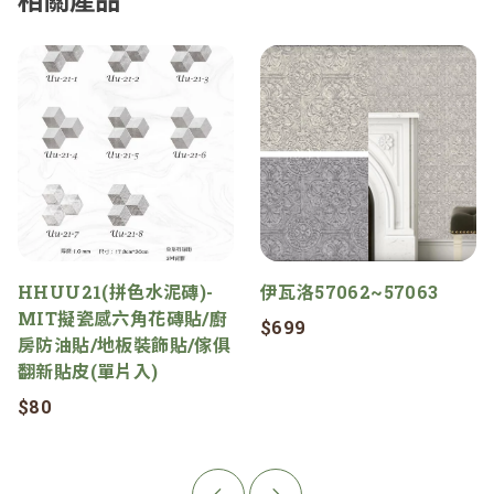
HHUU21(拼色水泥磚)-
伊瓦洛57062~57063
MIT擬瓷感六角花磚貼/廚
$699
房防油貼/地板裝飾貼/傢俱
翻新貼皮(單片入)
$80