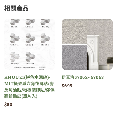
相關產品
HHUU21(拼色水泥磚)-
伊瓦洛57062~57063
MIT擬瓷感六角花磚貼/廚
$699
房防油貼/地板裝飾貼/傢俱
翻新貼皮(單片入)
$80