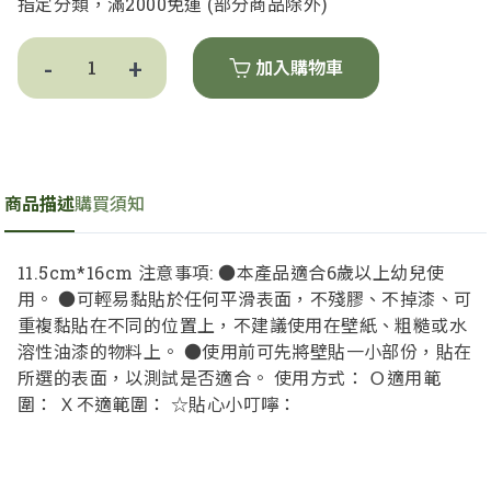
指定分類，滿2000免運 (部分商品除外)
-
+
加入購物車
商品描述
購買須知
柯基犬貼系列流行標語貼-減肥中
-
+
11.5cm*16cm 注意事項: ●本產品適合6歲以上幼兒使
$60
用。 ●可輕易黏貼於任何平滑表面，不殘膠、不掉漆、可
重複黏貼在不同的位置上，不建議使用在壁紙、粗糙或水
溶性油漆的物料上。 ●使用前可先將壁貼一小部份，貼在
所選的表面，以測試是否適合。 使用方式： Ｏ適用範
圍： Ｘ不適範圍： ☆貼心小叮嚀：