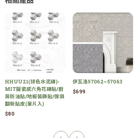
HHUU21(拼色水泥磚)-
伊瓦洛57062~57063
MIT擬瓷感六角花磚貼/廚
$699
房防油貼/地板裝飾貼/傢俱
翻新貼皮(單片入)
$80