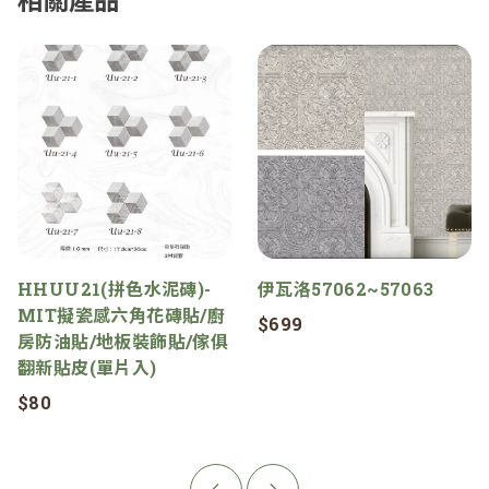
HHUU21(拼色水泥磚)-
伊瓦洛57062~57063
MIT擬瓷感六角花磚貼/廚
$699
房防油貼/地板裝飾貼/傢俱
翻新貼皮(單片入)
$80